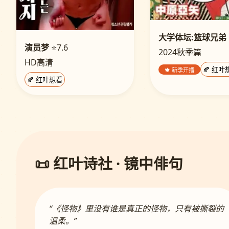
大学体坛:篮球兄弟
演员梦
⭐7.6
2024秋季篇
HD高清
🍁 新季开播
🍂 红叶
🍂 红叶想看
📜 红叶诗社 · 镜中俳句
“《怪物》里没有谁是真正的怪物，只有被撕裂的
温柔。”