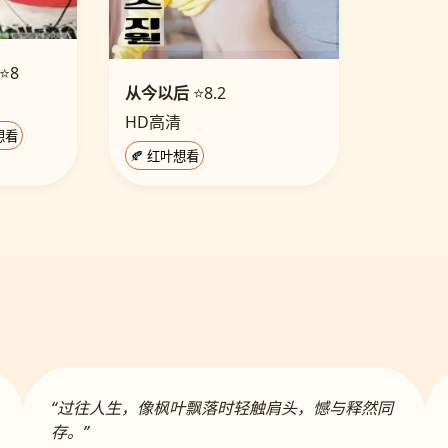
⭐8
从今以后
⭐8.2
HD高清
想看
🍂 红叶想看
“过往人生，像枫叶飘落时轻触肩头，憾与释然同
存。”