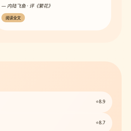
— 内陆飞鱼 · 评《繁花》
阅读全文
⭐8.9
⭐8.7