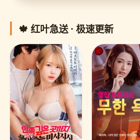
🍁 红叶急送 · 极速更新