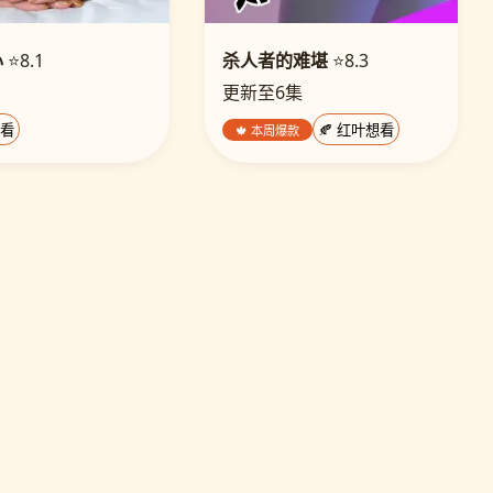
心
⭐8.1
杀人者的难堪
⭐8.3
更新至6集
想看
🍁 本周爆款
🍂 红叶想看