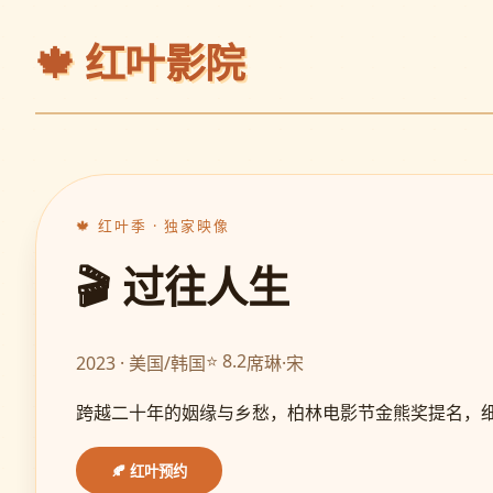
🍁
红叶影院
🍁 红叶季 · 独家映像
🎬 过往人生
⭐ 8.2
2023 · 美国/韩国
席琳·宋
跨越二十年的姻缘与乡愁，柏林电影节金熊奖提名，
🍂 红叶预约