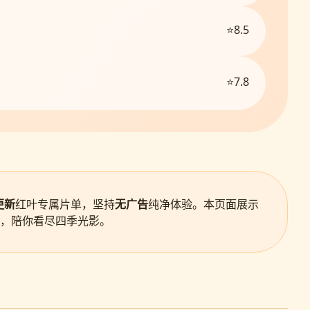
⭐8.5
⭐7.8
更新
红叶专属片单，坚持
无广告
纯净体验。本页面展示
，陪你看尽四季光影。