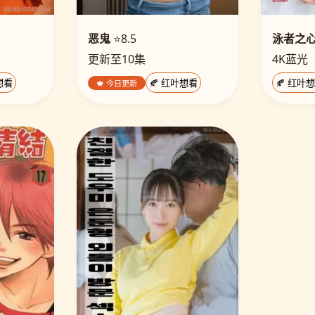
恶鬼
⭐8.5
泳者之
更新至10集
4K蓝光
想看
🍁 今日更新
🍂 红叶想看
🍂 红叶