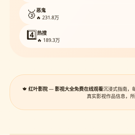
恶鬼
🥉
🔥 231.8万
4️⃣
热搜
🔥 189.3万
🍁
红叶影院
—
影视大全免费在线观看
沉浸式指南，
真实影视作品信息，所