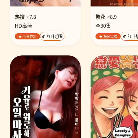
热搜
⭐7.8
繁花
⭐8.9
HD高清
全30集
🍁 今日更新
🍂 红叶想看
🍁 极速完结
🍂 红叶