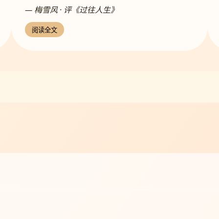
— 梅雪风 · 评《过往人生》
阅读全文