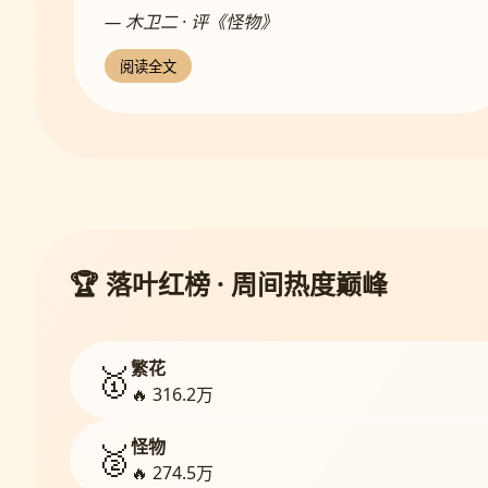
— 木卫二 · 评《怪物》
阅读全文
🏆 落叶红榜 · 周间热度巅峰
繁花
🥇
🔥 316.2万
怪物
🥈
🔥 274.5万