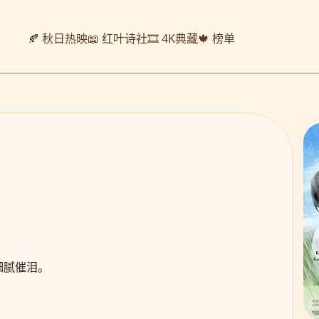
🍂 秋日热映
📖 红叶诗社
🎞️ 4K典藏
🍁 榜单
细腻催泪。