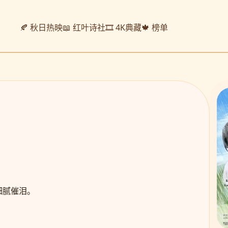
🍂 秋日热映
📖 红叶诗社
🎞️ 4K典藏
🍁 榜单
细腻催泪。