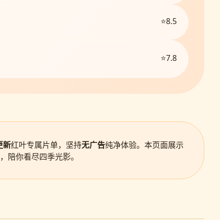
⭐8.5
⭐7.8
更新
红叶专属片单，坚持
无广告
纯净体验。本页面展示
，陪你看尽四季光影。