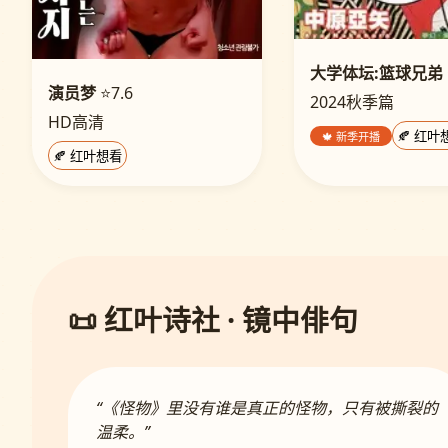
大学体坛:篮球兄弟
演员梦
⭐7.6
2024秋季篇
HD高清
🍁 新季开播
🍂 红叶
🍂 红叶想看
📜 红叶诗社 · 镜中俳句
“《怪物》里没有谁是真正的怪物，只有被撕裂的
温柔。”