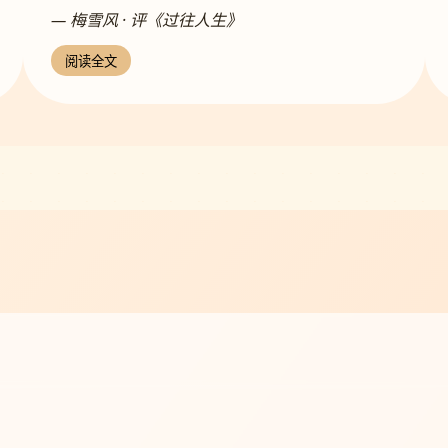
— 梅雪风 · 评《过往人生》
阅读全文