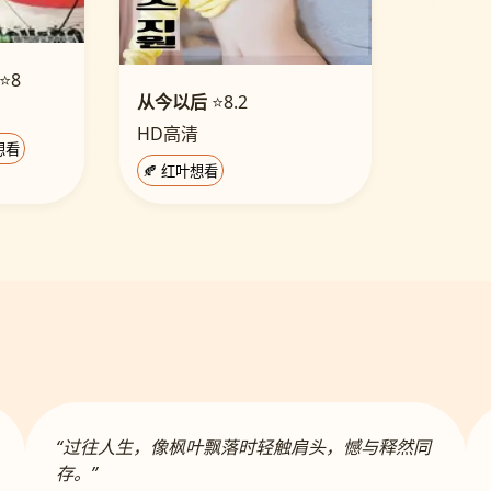
⭐8
从今以后
⭐8.2
HD高清
想看
🍂 红叶想看
“过往人生，像枫叶飘落时轻触肩头，憾与释然同
存。”