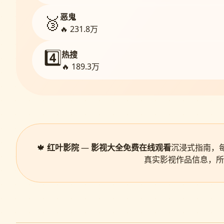
恶鬼
🥉
🔥 231.8万
4️⃣
热搜
🔥 189.3万
🍁
红叶影院
—
影视大全免费在线观看
沉浸式指南，
真实影视作品信息，所