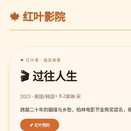
🍁
红叶影院
🍁 红叶季 · 独家映像
🎬 过往人生
⭐ 8.2
2023 · 美国/韩国
席琳·宋
跨越二十年的姻缘与乡愁，柏林电影节金熊奖提名，
🍂 红叶预约