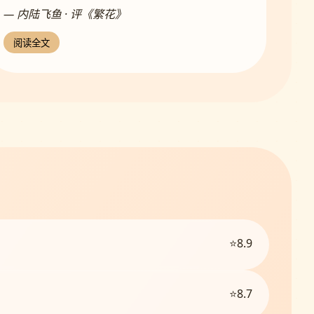
— 内陆飞鱼 · 评《繁花》
阅读全文
⭐8.9
⭐8.7