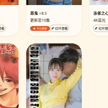
恶鬼
⭐8.5
泳者之
更新至10集
4K蓝光
想看
🍁 今日更新
🍂 红叶想看
🍂 红叶