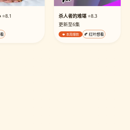
心
⭐8.1
杀人者的难堪
⭐8.3
更新至6集
想看
🍁 本周爆款
🍂 红叶想看