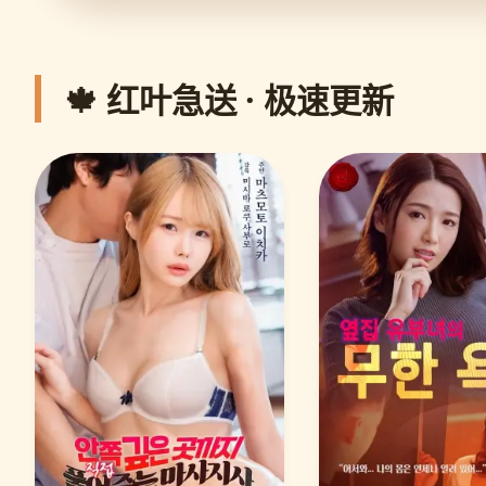
🍁 红叶急送 · 极速更新