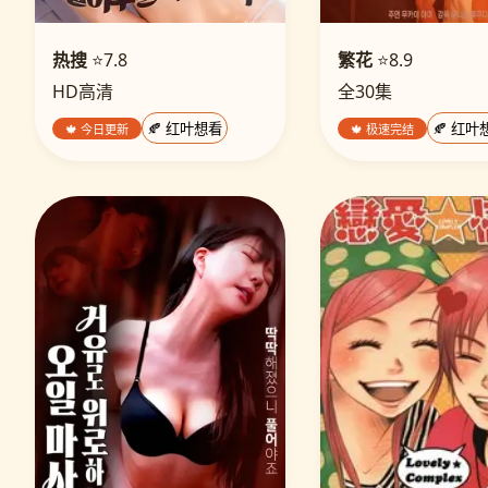
热搜
⭐7.8
繁花
⭐8.9
HD高清
全30集
🍁 今日更新
🍂 红叶想看
🍁 极速完结
🍂 红叶