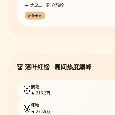
— 木卫二 · 评《怪物》
阅读全文
🏆 落叶红榜 · 周间热度巅峰
繁花
🥇
🔥 316.2万
怪物
🥈
🔥 274.5万